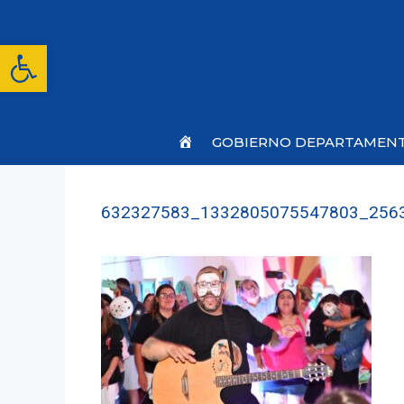
Saltar
al
contenido
Abrir barra de herramientas
Inicio
GOBIERNO DEPARTAMEN
632327583_1332805075547803_256