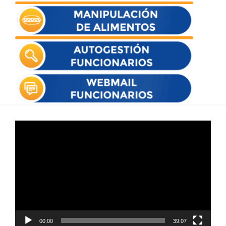
Reproductor
de
vídeo
00:00
39:07