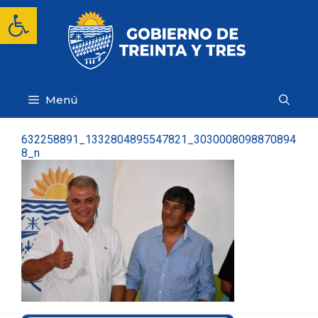
Saltar
Abrir barra de herramientas
al
contenido
Menú
632258891_1332804895547821_3030008098870894
8_n