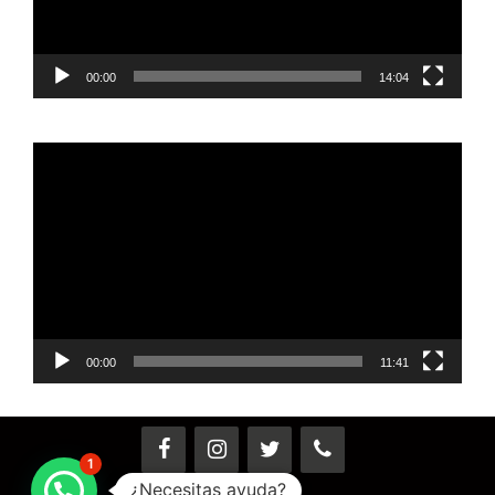
00:00
14:04
Reproductor
de
vídeo
00:00
11:41
1
¿Necesitas ayuda?