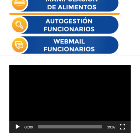
Reproductor
de
vídeo
00:00
39:07