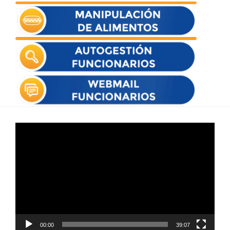
Reproductor
de
vídeo
00:00
39:07