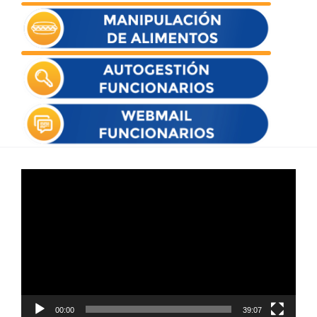
Reproductor
de
vídeo
00:00
39:07