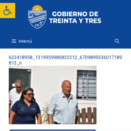
Saltar
Abrir barra de herramientas
al
contenido
Menú
623418958_1319959986832312_6709899336017189
813_n