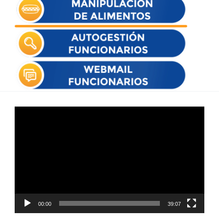
Reproductor
de
vídeo
00:00
39:07