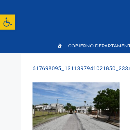
Saltar
al
contenido
Abrir barra de herramientas
Inicio
GOBIERNO DEPARTAMEN
617698095_1311397941021850_333