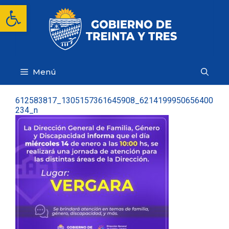
Saltar
Abrir barra de herramientas
al
contenido
Menú
612583817_1305157361645908_6214199950656400
234_n