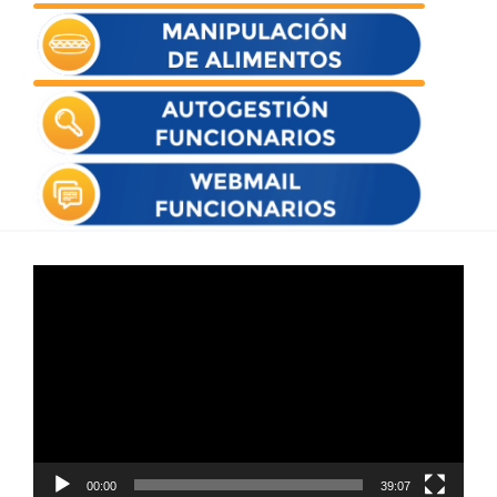
Reproductor
de
vídeo
00:00
39:07