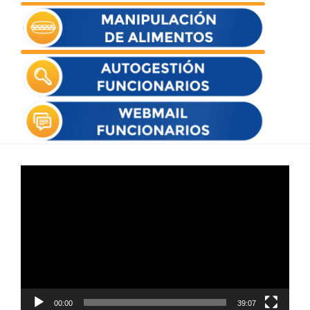
Reproductor
de
vídeo
00:00
39:07