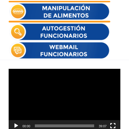
Reproductor
de
vídeo
00:00
39:07