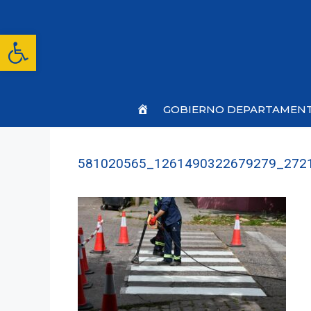
Saltar
al
contenido
Abrir barra de herramientas
Inicio
GOBIERNO DEPARTAMEN
581020565_1261490322679279_272