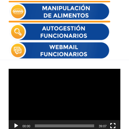
Reproductor
de
vídeo
00:00
39:07