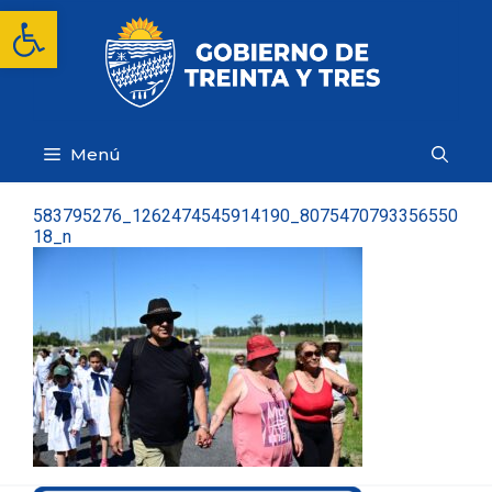
Saltar
Abrir barra de herramientas
al
contenido
Menú
583795276_1262474545914190_8075470793356550
18_n