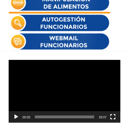
Reproductor
de
vídeo
00:00
39:07