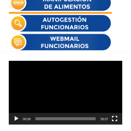
Reproductor
de
vídeo
00:00
39:07