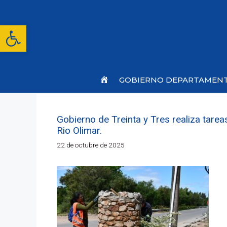
Saltar
al
contenido
Abrir barra de herramientas
Inicio
GOBIERNO DEPARTAMEN
Gobierno de Treinta y Tres realiza tare
Rio Olimar.
22 de octubre de 2025