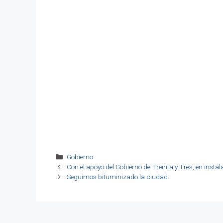
Categorías
Gobierno
Con el apoyo del Gobierno de Treinta y Tres, en instala
Seguimos bituminizado la ciudad.