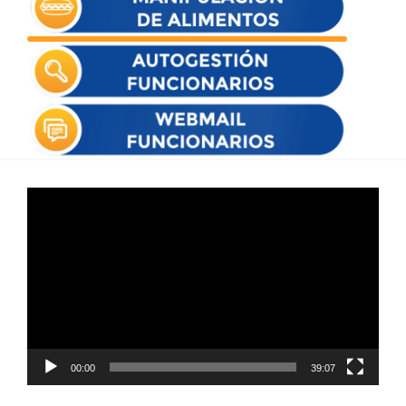
Reproductor
de
vídeo
00:00
39:07