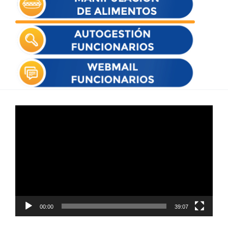
Reproductor
de
vídeo
00:00
39:07