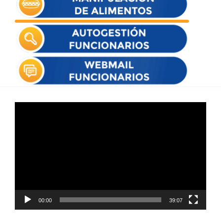
Reproductor
de
vídeo
00:00
39:07