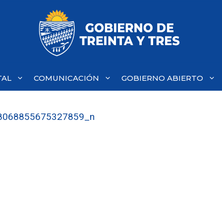
TAL
COMUNICACIÓN
GOBIERNO ABIERTO
8068855675327859_n