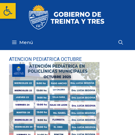
Saltar
Abrir barra de herramientas
al
contenido
Menú
ATENCION PEDIATRICA OCTUBRE