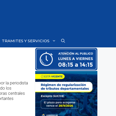
TRAMITES Y SERVICIOS
por la periodista
ndo los
bras centrales
ortantes