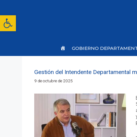
Saltar
al
contenido
Abrir barra de herramientas
Inicio
GOBIERNO DEPARTAMEN
Gestión del Intendente Departamental mo
9 de octubre de 2025