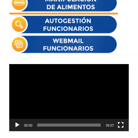
Reproductor
de
vídeo
00:00
39:07