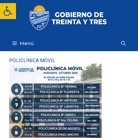
Saltar
Abrir barra de herramientas
al
contenido
Menú
POLICLÍNICA MÓVIL