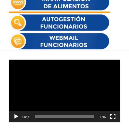
Reproductor
de
vídeo
00:00
39:07