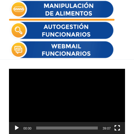
Reproductor
de
vídeo
00:00
39:07