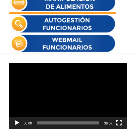
Reproductor
de
vídeo
00:00
39:07