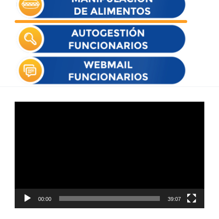
Reproductor
de
vídeo
00:00
39:07