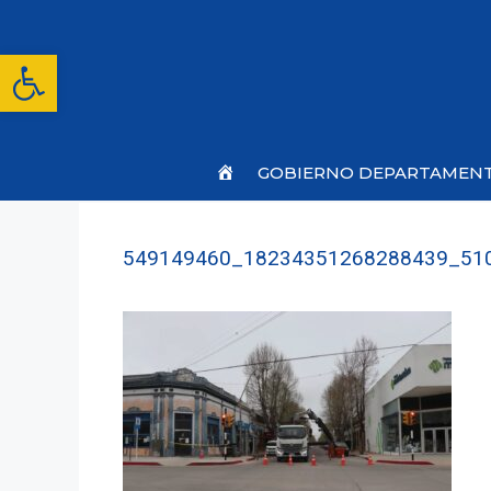
Saltar
al
contenido
Abrir barra de herramientas
Inicio
GOBIERNO DEPARTAMEN
549149460_18234351268288439_51