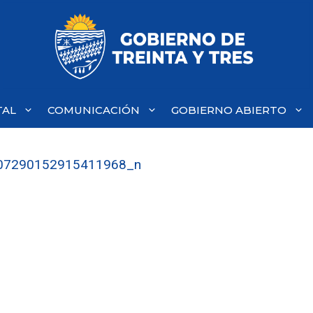
TAL
COMUNICACIÓN
GOBIERNO ABIERTO
07290152915411968_n