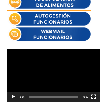
Reproductor
de
vídeo
00:00
39:07