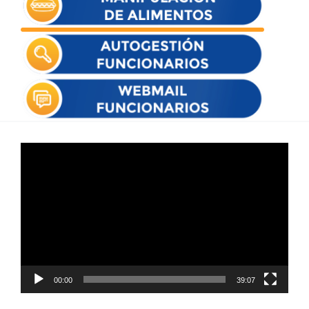
Reproductor
de
vídeo
00:00
39:07