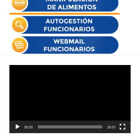
Reproductor
de
vídeo
00:00
39:07