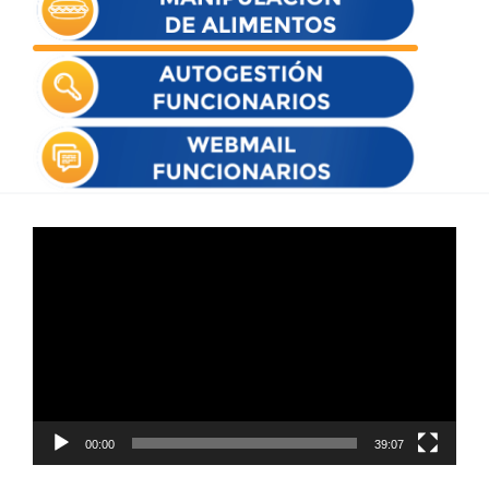
Reproductor
de
vídeo
00:00
39:07