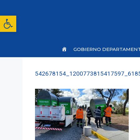
Saltar
al
contenido
Abrir barra de herramientas
Inicio
GOBIERNO DEPARTAMEN
542678154_1200773815417597_618