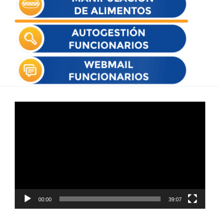
Reproductor
de
vídeo
00:00
39:07