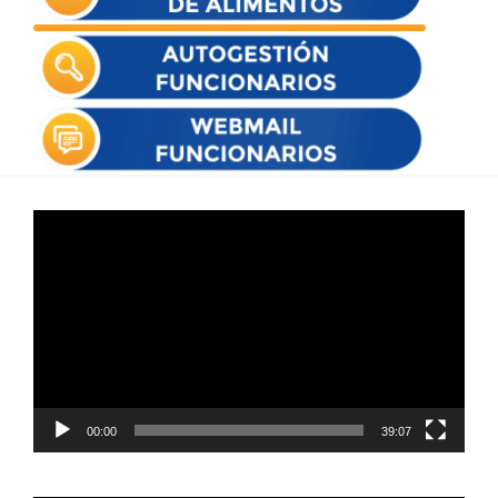
Reproductor
de
vídeo
00:00
39:07