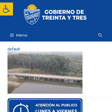
Saltar
Abrir barra de herramientas
al
contenido
Menú
default