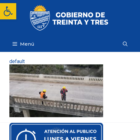
Saltar
Abrir barra de herramientas
al
contenido
Menú
default