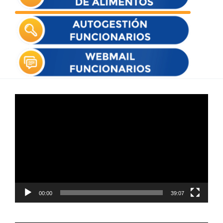
Reproductor
de
vídeo
00:00
39:07