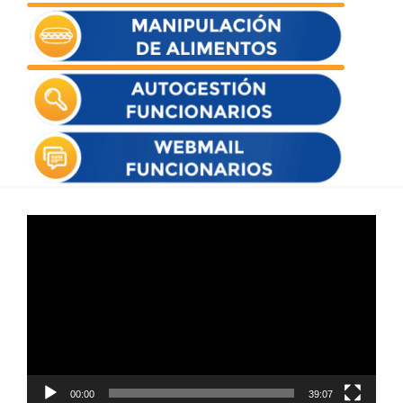
Reproductor
de
vídeo
00:00
39:07