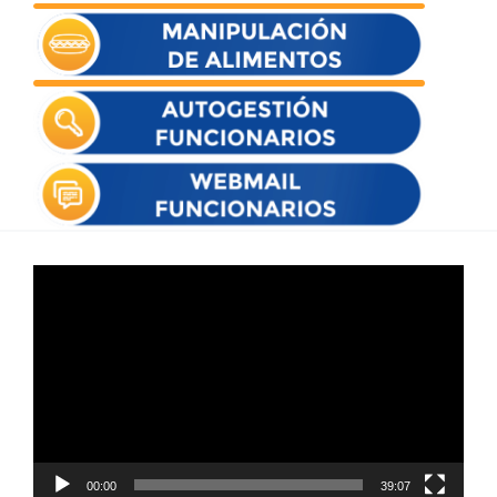
Reproductor
de
vídeo
00:00
39:07