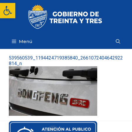
Saltar
Abrir barra de herramientas
al
contenido
Menú
539560539_1194424719385840_2661072404642922
814_n