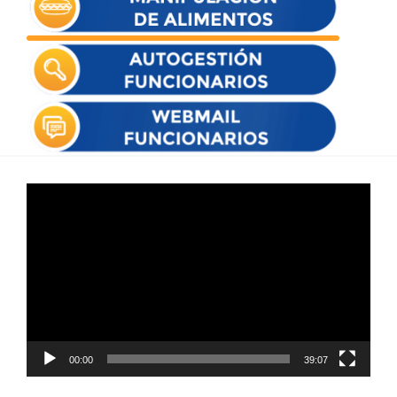
Reproductor
de
vídeo
00:00
39:07