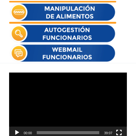
Reproductor
de
vídeo
00:00
39:07