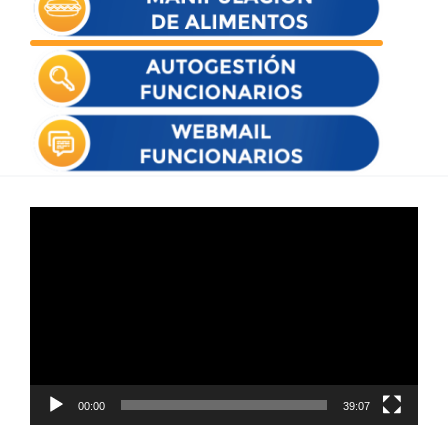
Reproductor
de
vídeo
00:00
39:07