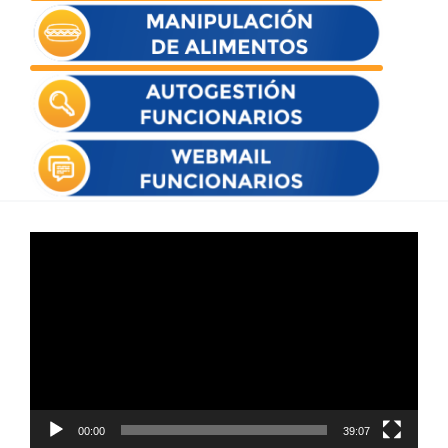
Reproductor
de
vídeo
00:00
39:07