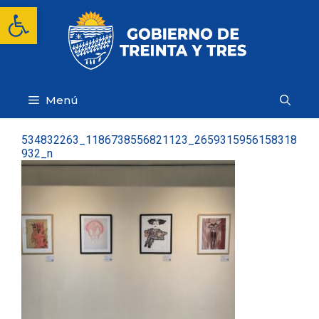
Saltar
Abrir barra de herramientas
al
contenido
Menú
534832263_1186738556821123_2659315956158318
932_n