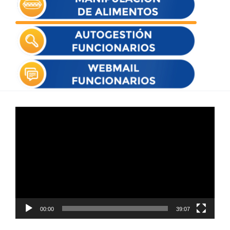
Reproductor
de
vídeo
00:00
39:07