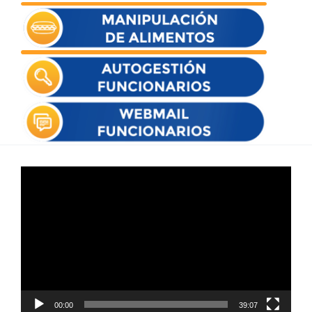
Reproductor
de
vídeo
00:00
39:07