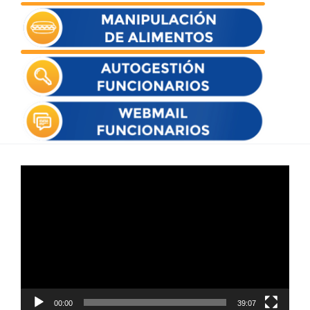
Reproductor
de
vídeo
00:00
39:07