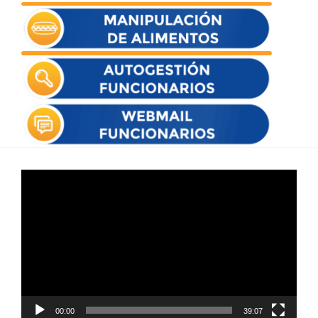
Reproductor
de
vídeo
00:00
39:07