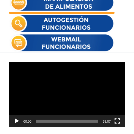
Reproductor
de
vídeo
00:00
39:07